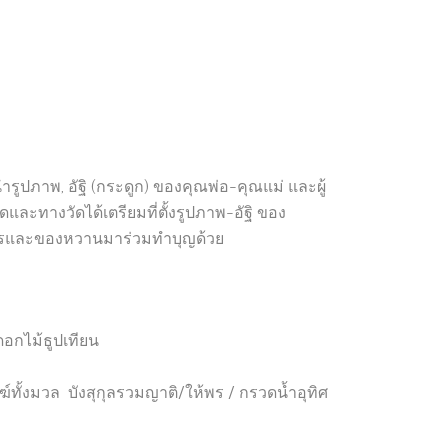
ำรูปภาพ, อัฐิ (กระดูก) ของคุณพ่อ-คุณแม่ และผู้
ละทางวัดได้เตรียมที่ตั้งรูปภาพ-อัฐิ ของ
หารและของหวานมาร่วมทำบุญด้วย
ดอกไม้ธูปเทียน
ั้งมวล บังสุกุลรวมญาติ/ให้พร / กรวดน้ำอุทิศ