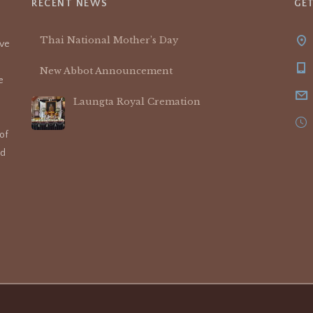
RECENT NEWS
GE
Thai National Mother’s Day
ive
New Abbot Announcement
e
Laungta Royal Cremation
of
nd