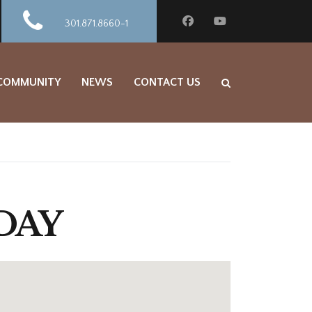
301.871.8660-1
 COMMUNITY
NEWS
CONTACT US
DAY