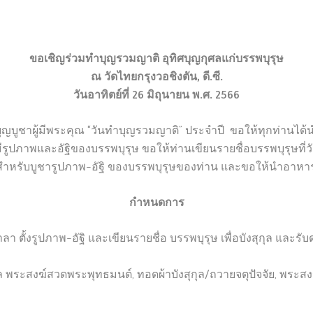
ขอเชิญร่วมทำบุญรวมญาติ อุทิศบุญกุศลแก่บรรพบุรุษ
ณ วัดไทยกรุงวอชิงตัน, ดี.ซี.
วันอาทิตย์ที่ 26 มิถุนายน พ.ศ. 2566
ำบุญบูชาผู้มีพระคุณ “วันทำบุญรวมญาติ” ประจำปี ขอให้ทุกท่านได้น
ปภาพและอัฐิของบรรพบุรุษ ขอให้ท่านเขียนรายชื่อบรรพบุรุษที่วัดแ
ยนสำหรับบูชารูปภาพ-อัฐิ ของบรรพบุรุษของท่าน และขอให้นำอา
กำหนดการ
งรูปภาพ-อัฐิ และเขียนรายชื่อ บรรพบุรุษ เพื่อบังสุกุล และรับ
สงฆ์สวดพระพุทธมนต์, ทอดผ้าบังสุกุล/ถวายจตุปัจจัย, พระสงฆ์ท