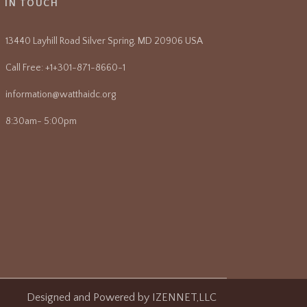
T IN TOUCH
13440 Layhill Road Silver Spring, MD 20906 USA
Call Free: +1+301-871-8660-1
information@watthaidc.org
8:30am- 5:00pm
Designed and Powered by
IZENNET,LLC