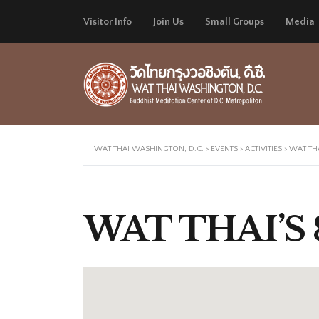
Visitor Info
Join Us
Small Groups
Media
WAT THAI WASHINGTON, D.C.
>
EVENTS
>
ACTIVITIES
>
WAT TH
WAT THAI’S