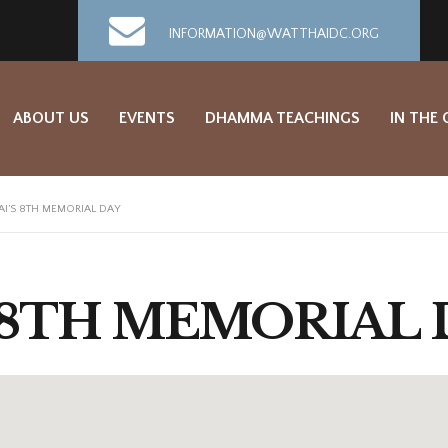
INFORMATION@WATTHAIDC.ORG
ABOUT US
EVENTS
DHAMMA TEACHINGS
IN THE
AI’S 8TH MEMORIAL DAY
 8TH MEMORIAL 