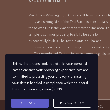
ABOUT OUR TEMPLE
Wat Thai in Washington, D.C. was built from the collect
body and strong faith of the Thai Buddhists, especially
those who live in the Washington metropolitan area. Th
temple is common property to all. To be able to
successfully build a Thai temple outside Thailand
demonstrates and confirms the togetherness and unity 
the Thai people and Thai society with common goals a
a strong Buddhist faith.
This website uses cookies and asks your personal
data to enhance your browsing experience. We are
committed to protecting your privacy and ensuring
your data is handled in compliance with the
General
Data Protection Regulation (GDPR)
.
OK, I AGREE
PRIVACY POLICY
Copyright ©
2026
Wat Thai Washington D.C.