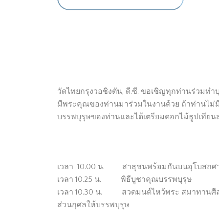
วัดไทยกรุงวอชิงตัน, ดี.ซี. ขอเชิญทุกท่านร่วมท
มีพระคุณของท่านมาร่วมในงานด้วย ถ้าท่านไม่มีรู
บรรพบุรุษของท่านและได้เตรียมดอกไม้ธูปเที
เวลา 10.00 น. สาธุชนพร้อมกันบนอุโบสถศาลา ตั้
เวลา 10.25 น. พิธีบูชาคุณบรรพบุรุษ
เวลา 10.30 น. สวดมนต์ไหว้พระ สมาทานศีล พระ
ส่วนกุศลให้บรรพบุรุษ