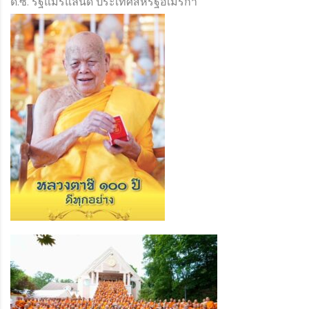
ดี.ซี. รัฐแมริแลนด์ ประเทศสหรัฐอเมริกา