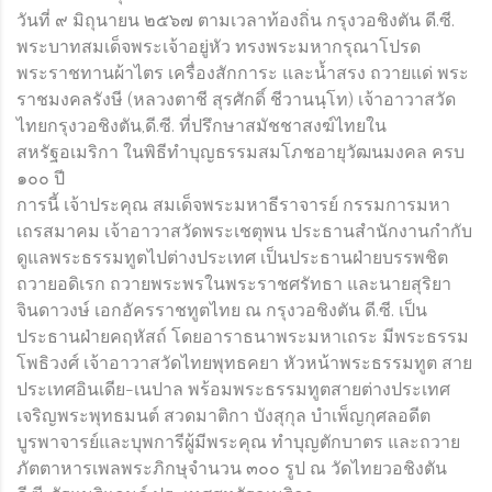
วันที่ ๙ มิถุนายน ๒๕๖๗ ตามเวลาท้องถิ่น กรุงวอชิงตัน ดี.ซี.
ORG
พระบาทสมเด็จพระเจ้าอยู่หัว ทรงพระมหากรุณาโปรด
พระราชทานผ้าไตร เครื่องสักการะ และน้ำสรง ถวายแด่ พระ
ราชมงคลรังษี (หลวงตาชี สุรศักดิ์ ชีวานนฺโท) เจ้าอาวาสวัด
ไทยกรุงวอชิงตัน,ดี.ซี. ที่ปรึกษาสมัชชาสงฆ์ไทยใน
สหรัฐอเมริกา ในพิธีทำบุญธรรมสมโภชอายุวัฒนมงคล ครบ
๑๐๐ ปี
การนี้ เจ้าประคุณ สมเด็จพระมหาธีราจารย์ กรรมการมหา
เถรสมาคม เจ้าอาวาสวัดพระเชตุพน ประธานสำนักงานกำกับ
ดูแลพระธรรมทูตไปต่างประเทศ เป็นประธานฝ่ายบรรพชิต
ถวายอดิเรก ถวายพระพรในพระราชศรัทธา และนายสุริยา
จินดาวงษ์ เอกอัครราชทูตไทย ณ กรุงวอชิงตัน ดี.ซี. เป็น
ประธานฝ่ายคฤหัสถ์ โดยอาราธนาพระมหาเถระ มีพระธรรม
โพธิวงศ์ เจ้าอาวาสวัดไทยพุทธคยา หัวหน้าพระธรรมทูต สาย
ประเทศอินเดีย-เนปาล พร้อมพระธรรมทูตสายต่างประเทศ
เจริญพระพุทธมนต์ สวดมาติกา บังสุกุล บำเพ็ญกุศลอดีต
บูรพาจารย์และบุพการีผู้มีพระคุณ ทำบุญตักบาตร และถวาย
ภัตตาหารเพลพระภิกษุจำนวน ๓๐๐ รูป ณ วัดไทยวอชิงตัน