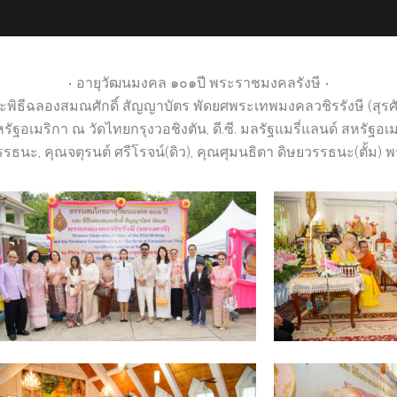
• อายุวัฒนมงคล ๑๐๑ปี พระราชมงคลรังษี •
ธีฉลองสมณศักดิ์ สัญญาบัตร พัดยศพระเทพมงคลวชิรรังษี (สุรศักด
รัฐอเมริกา ณ วัดไทยกรุงวอชิงตัน, ดี.ซี. มลรัฐแมรี่แลนด์ สหรัฐอเม
ยวรรธนะ, คุณจตุรนต์ ศรีโรจน์(ดิว), คุณศุมนธิตา ดิษยวรรธนะ(ตั