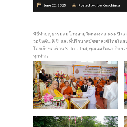
June 22, 2025
Posted by: Joe Keochinda
พิธีทำบุญธรรมสมโภชอายุวัฒนมงคล ๑๐๑ ปี และพิ
วอชิงตัน, ดี.ซี. และที่ปรึกษาสมัชชาสงฆ์ไทยในสห
โดยเจ้าของร้าน Sisters Thai, คุณแม่รัตนา ดิษ
ทุกท่าน