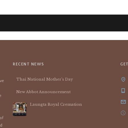
RECENT NEWS
GE
Thai National Mother’s Day
ive
New Abbot Announcement
e
Laungta Royal Cremation
of
nd