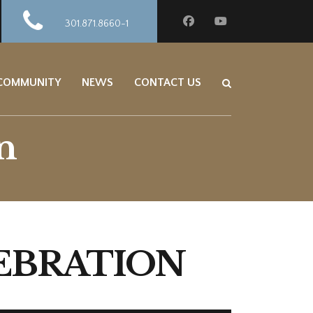
301.871.8660-1
 COMMUNITY
NEWS
CONTACT US
n
LEBRATION