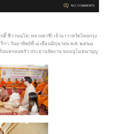
NO COMMENTS
ิ์ ชีวานนฺโท, หลวงตาชี) เจ้าอาวาสวัดไทยกรุง
ริกา วันอาทิตย์ที่ ๘ เดือนมิถุนายน พ.ศ. ๒๕๖๘
้ม) พร้อมครอบครัว ประธานจัดงาน ขออนุโมทนาบุญ