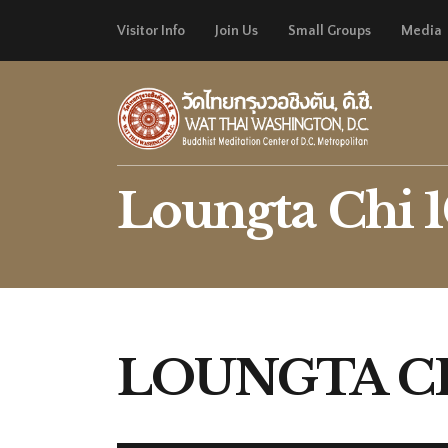
Visitor Info
Join Us
Small Groups
Media
Loungta Chi 1
LOUNGTA CH