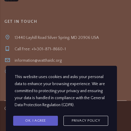
GET IN TOUCH
13440 Layhill Road Silver Spring, MD 20906 USA
Call Free: +1+301-871-8660-1
information@watthaidc.org
8:30am- 5:00pm
This website uses cookies and asks your personal
data to enhance your browsing experience. We are
committed to protecting your privacy and ensuring
your data is handled in compliance with the
General
Data Protection Regulation (GDPR)
.
Copyright ©
2026
Wat Thai Washington D.C.
OK, I AGREE
PRIVACY POLICY
Designed and Powered by
IZENNET,LLC