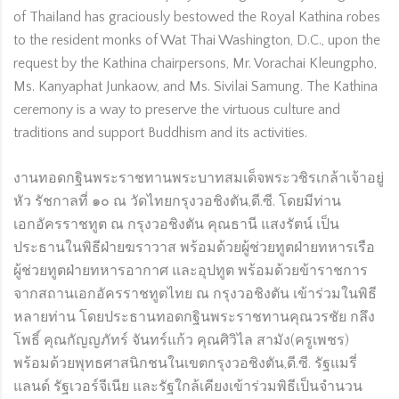
of Thailand has graciously bestowed the Royal Kathina robes
to the resident monks of Wat Thai Washington, D.C., upon the
request by the Kathina chairpersons, Mr. Vorachai Kleungpho,
Ms. Kanyaphat Junkaow, and Ms. Sivilai Samung. The Kathina
ceremony is a way to preserve the virtuous culture and
traditions and support Buddhism and its activities.
งานทอดกฐินพระราชทานพระบาทสมเด็จพระวชิรเกล้าเจ้าอยู่
หัว รัชกาลที่ ๑๐ ณ วัดไทยกรุงวอชิงตัน,ดี.ซี. โดยมีท่าน
เอกอัครราชทูต ณ กรุงวอชิงตัน คุณธานี แสงรัตน์ เป็น
ประธานในพิธีฝ่ายฆราวาส พร้อมด้วยผู้ช่วยทูตฝ่ายทหารเรือ
ผู้ช่วยทูตฝ่ายทหารอากาศ และอุปทูต พร้อมด้วยข้าราชการ
จากสถานเอกอัครราชทูตไทย ณ กรุงวอชิงตัน เข้าร่วมในพิธี
หลายท่าน โดยประธานทอดกฐินพระราชทานคุณวรชัย กลึง
โพธิ์ คุณกัญญภัทร์ จันทร์แก้ว คุณศิวิไล สามัง(ครูเพชร)
พร้อมด้วยพุทธศาสนิกชนในเขตกรุงวอชิงตัน,ดี.ซี. รัฐแมรี่
แลนด์ รัฐเวอร์จีเนีย และรัฐใกล้เคียงเข้าร่วมพิธีเป็นจำนวน