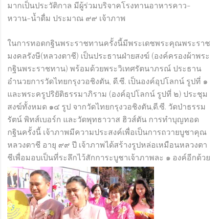
มากเป็นประวัติกาล มีผู้ร่วมบริจาคโรงทานอาหารคาว-
หวาน-น้ำดื่ม ประมาณ ๙๙ เจ้าภาพ
ในการทอดกฐินพระราชทานครั้งนี้มีพระเดชพระคุณพระราช
มงคลรังษี(หลวงตาชี) เป็นประธานฝ่ายสงฆ์ (องค์ครองผ้าพระ
กฐินพระราชทาน) พร้อมด้วยพระวิเทศรัตนาภรณ์ ประธาน
อำนวยการวัดไทยกรุงวอชิงตัน, ดี.ซี. เป็นองค์อุปโลกน์ รูปที่ ๑
และพระครูปริยัติธรรมาภิราม (องค์อุปโลกน์ รูปที่ ๒) ประชุม
สงฆ์ทั้งหมด ๑๔ รูป จากวัดไทยกรุงวอชิงตัน,ดี.ซี. วัดป่าธรรม
รัตน์ พิทส์เบอร์ก และวัดพุทธาวาส ฮิวส์ตัน การทำบุญทอด
กฐินครั้งนี้ เจ้าภาพมีความประสงค์เพื่อเป็นการถวายบูชาคุณ
หลวงตาชี อายุ ๙๙ ปี เจ้าภาพได้สร้างรูปหล่อเหมือนหลวงตา
ชีเพื่อมอบเป็นที่ระลึกไว้สักการะบูชาเจ้าภาพละ ๑ องค์อีกด้วย