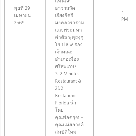
แทนเจ้า
พุธที่ 29
อาวาสวัด
7
เมษายน
เจียงอีศรี
PM
2569
มงคลวราราม
และพระมหา
คำตัล พุทฺธงฺกุ
โร ป.ธ.๙ รอง
เจ้าคณะ
อำเภอเมือง
ศรีสะเกษ/
3. 2 Minutes
Restaurant &
2&2
Restaurant
Florida นำ
โดย
คุณพ่อครุฑ –
คุณแม่สอางค์
สมบัติใหม่