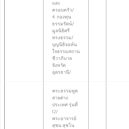
และ
ครอบครัว/
4. กองทุน
ธรรมรัตน์/
มูลนิธิศรี
ทรงธรรม/
บุญนิธิจอห์น
ใจธรรมสถาน
ชีวาภิบาล
จังหวัด
อุดรธานี/
พระธรรมทูต
สายต่าง
ประเทศ รุ่นที่
12/
พระอาจารย์
สุชน สุชโน