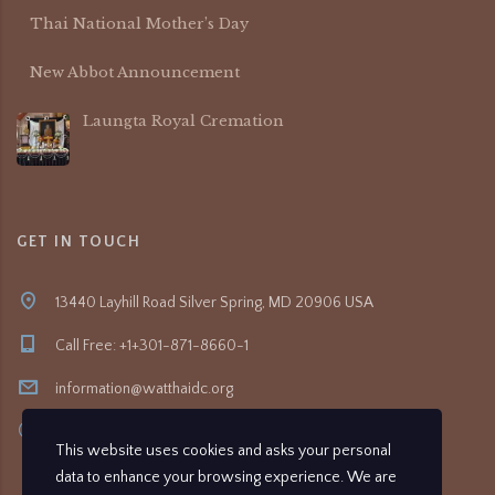
Thai National Mother’s Day
New Abbot Announcement
Laungta Royal Cremation
GET IN TOUCH
13440 Layhill Road Silver Spring, MD 20906 USA
Call Free: +1+301-871-8660-1
information@watthaidc.org
8:30am- 5:00pm
This website uses cookies and asks your personal
data to enhance your browsing experience. We are