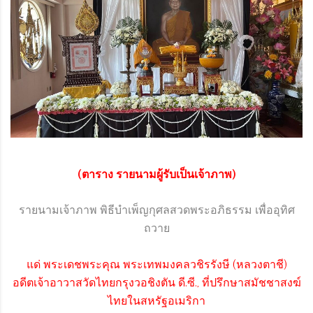
(ตาราง รายนามผู้รับเป็นเจ้าภาพ)
รายนามเจ้าภาพ พิธีบำเพ็ญกุศลสวดพระอภิธรรม เพื่ออุทิศ
ถวาย
แด่ พระเดชพระคุณ พระเทพมงคลวชิรรังษี (หลวงตาชี)
อดีตเจ้าอาวาสวัดไทยกรุงวอชิงตัน ดี.ซี., ที่ปรึกษาสมัชชาสงฆ์
ไทยในสหรัฐอเมริกา