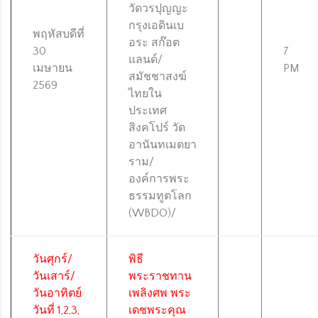
วัดวรปุญญะ
กรุงเอดินเบ
พฤหัสบดีที่
อระ สก๊อต
30
7
แลนด์/
เมษายน
PM
สมัชชาสงฆ์
2569
ไทยใน
ประเทศ
สิงคโปร์ วัด
อานันทเมตยา
ราม/
องค์การพระ
ธรรมทูตโลก
(WBDO)/
วันศุกร์/
พิธี
วันเสาร์/
พระราชทาน
วันอาทิตย์
เพลิงศพ พระ
วันที่ 1,2,3,
เดชพระคุณ