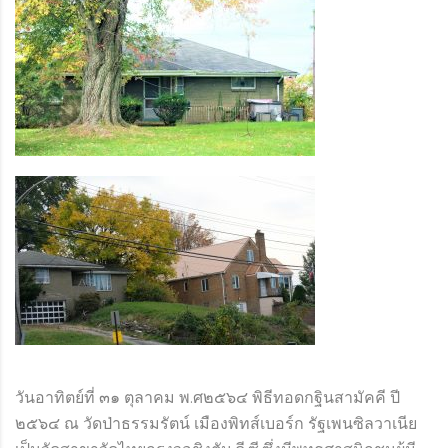
วันอาทิตย์ที่ ๓๑ ตุลาคม พ.ศ๒๕๖๔ พิธีทอดกฐินสามัคคี ปี
๒๕๖๔ ณ วัดป่าธรรมรัตน์ เมืองพิทส์เบอร์ก รัฐเพนซิลวาเนีย