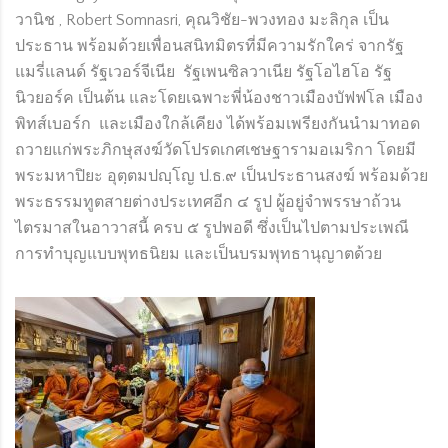
วานิช , Robert Somnasri, คุณวิชัย-พวงทอง มะลิกุล เป็น
ประธาน พร้อมด้วยเพื่อนสนิทมิตรที่มีความรักใคร่ จากรัฐ
แมรี่แลนด์ รัฐเวอร์จีเนีย รัฐเพนซิลวาเนีย รัฐโอไฮโอ รัฐ
นิวยอร์ค เป็นต้น และโดยเฉพาะพี่น้องชาวเมืองบัฟฟโล เมือง
พิทส์เบอร์ก และเมืองใกล้เคียง ได้พร้อมเพรียงกันนำมาทอด
ถวายแก่พระภิกษุสงฆ์วัดโปรดเกศเชษฐารามอเมริกา โดยมี
พระมหาปิยะ อุตฺตมปญฺโญ ป.ธ.๙ เป็นประธานสงฆ์ พร้อมด้วย
พระธรรมทูตสายต่างประเทศอีก ๔ รูป ผู้อยู่จำพรรษาถ้วน
ไตรมาสในอาวาสนี้ ครบ ๕ รูปพอดี ซึ่งเป็นไปตามประเพณี
การทำบุญแบบพุทธนิยม และเป็นบรมพุทธานุญาตด้วย