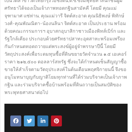
เป็นวัดสาขาวัดไทยกรุงวอชิงตัน,ดี.ซี.ซึ่งมีพุทธศาสนิกชนผู้มี
ศรัทธาได้จองเป็นเจ้าภาพทอดกฐินสามัคคี โดยมี คุณแม่
จุฑามาศ แซ่ห่าน, คุณแม่วารี จิตต์สะอาด คุณนิธิพงษ์ พิทักษ์
วงศ์-คุณพัณณิตา-น้องนลินา จิตต์สะอาด เป็นประธาน พร้อม
ด้วยคณะกรรมการฯ อุบาสกอุบาสิกาชาวเมืองพิทส์เบิร์ก และ
รัฐใกล้เคียง ประกอบด้วยศรัทธาปสาทะอุตสาหะพร้อมเพรียง
กันกำหนดทอดถวายแด่พระสงฆ์ผู้อยู่จำพรรษาปีนี้ โดยมี
วัตถุประสงค์เพื่อระดมทุนซื้อที่ดินขยายวัดจำนวน ๑.๕ เอเคอร์
ราคา ๒๑๒,๕๐๐ ดอลลาร์สหรัฐ ซึ่งจะได้กำหนดเซ็นสัญญาซื้อ
ขายให้สำเร็จตามวัตถุประสงค์ในต้นเดือนพฤศจิกายนนี้ จึงขอ
อนุโมทนาบุญกับญาติโยมทุกท่านที่ได้ร่วมบริจาคเป็นเจ้าภาพ
กฐิน และร่วมบริจาคซื้อบ้านพร้อมที่ดินถวายเป็นสมบัติของ
พระพุทธศาสนาต่อไป