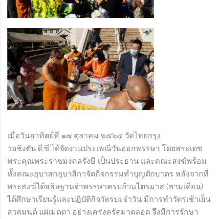
เมื่อวันอาทิตย์ที่ ๑๗ ตุลาคม ๒๕๖๔ วัดไทยกรุง
วอชิงตัน,ดี.ซี.ได้จัดงานประเพณีวันออกพรรษา โดยพระเดช
พระคุณพระราชมงคลรังษี เป็นประธาน และคณะสงฆ์พร้อม
ทั้งคณะอุบาสกอุบาสิกาจัดกิจกรรมทำบุญตักบาตร หลังจากที่
พระสงฆ์ได้อธิษฐานจำพรรษาครบถ้วนไตรมาส (สามเดือน)
ได้ศึกษาเรียนรู้และปฏิบัติกิจวัตรปะจำวัน มีการทำวัตรเช้าเย็น
สวดมนต์ แผ่เมตตา อย่างเคร่งครัดมาตลอด จึงมีการรักษา