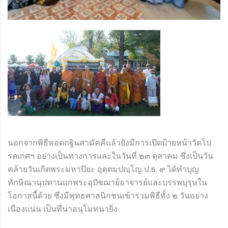
นอกจากพิธีทอดกฐินสามัคคีแล้วยังมีการเปิดป้ายหน้าวัดโป
รดเกศฯ อย่างเป็นทางการและในวันที่ ๒๓ ตุลาคม ซึ่งเป็นวัน
คล้ายวันเกิดพระมหาปิยะ อุตฺตมปญฺโญ ป.ธ. ๙ ได้ทำบุญ
ทักษิณานุปทานแก่พระอุปัชฌาย์อาจารย์และบรรพบุรุษใน
โอกาสนี้ด้วย ซึ่งมีพุทธศาสนิกชนเข้าร่วมพิธีทั้ง ๒ วันอย่าง
เนืองแน่น เป็นที่น่าอนุโมทนายิ่ง