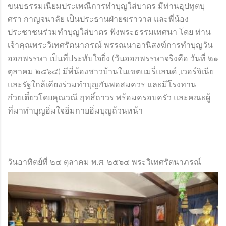
ขนบธรรมเนียมประเพณีการทำบุญใส่บาตร มีท่านอุปทูตบุ
ศรา กาญจนาลัย เป็นประธานฝ่ายฆราวาส และพี่น้อง
ประชาชนร่วมทำบุญใส่บาตร ฟังพระธรรมเทศนา โดย ท่าน
เจ้าคุณพระวิเทศรัตนาภรณ์ พรรณนาอานิสงฆ์การทำบุญวัน
ออกพรรษา เป็นที่ประทับใจยิ่ง (วันออกพรรษาจริงคือ วันที่ ๒๑
ตุลาคม ๒๕๖๔) มีพี่น้องชาวบ้านในเขตแมรี่แลนด์ ,เวอร์จิเนีย
และรัฐใกล้เคียงร่วมทำบุญกันพอสมควร และมีโรงทาน
ก๋วยเตี๋ยวโดยคุณวณี ฤทธิ์ถาวร พร้อมครอบครัว และคณะผู้
ที่มาทำบุญอิ่มใจอิ่มกายอิ่มบุญถ้วนหน้า
วันอาทิตย์ที่ ๒๔ ตุลาคม พ.ศ. ๒๕๖๔ พระวิเท
ศรัตนาภรณ์