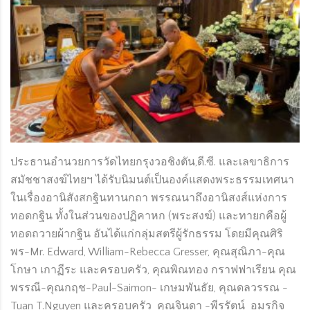
ประธานอำนวยการวัดไทยกรุงวอชิงตัน,ดี.ซี. และเลขาธิการ
สมัชชาสงฆ์ไทยฯ ได้รับนิมนต์เป็นองค์แสดงพระธรรมเทศนา
ในเรื่องอานิสังสกฐินทานกถา พรรณนาถึงอานิสงส์แห่งการ
ทอดกฐิน ทั้งในส่วนของปฏิคาหก (พระสงฆ์) และทายกคือผู้
ทอดถวายผ้ากฐิน อันได้แก่กลุ่มสตรีผู้รักธรรม โดยมีคุณศิริ
พร-Mr. Edward, William-Rebecca Gresser, คุณสุณิภา-คุณ
โกษา เกาฏีระ และครอบครัว, คุณพิณทอง กราฟฟาเรียน คุณ
พรรณี-คุณกฤช-Paul-Saimon- เกษมพันธัย, คุณดลวรรณ -
Tuan T.Nguyen และครอบครัว คุณจินดา -พีรรัตน์ อมรกิจ