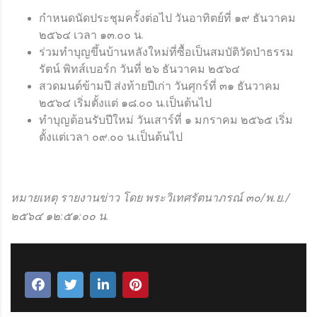
กำหนดนัดประชุมครั้งต่อไป วันอาทิตย์ที่ ๑๙ ธันวาคม
๒๕๖๔ เวลา ๑๓.๐๐ น.
ร่วมทำบุญขึ้นบ้านหลังใหม่ที่ซื้อเป็นสมบัติวัดป่าธรรม
รัตน์ พิทส์เบอร์ก วันที่ ๒๖ ธันวาคม ๒๕๖๔
สวดมนต์ข้ามปี ส่งท้ายปีเก่า วันศุกร์ที่ ๓๑ ธันวาคม
๒๕๖๔ เริ่มตั้งแต่ ๑๘.๐๐ น.เป็นต้นไป
ทำบุญต้อนรับปีใหม่ วันเสาร์ที่ ๑ มกราคม ๒๕๖๕ เริ่ม
ตั้งแต่เวลา ๐๙.๐๐ น.เป็นต้นไป
หมายเหตุ รายงานข่าว โดย พระวิเทศรัตนาภรณ์ ๓๐/พ.ย./
๒๕๖๔ ๑๒:๕๑:๐๐ น.