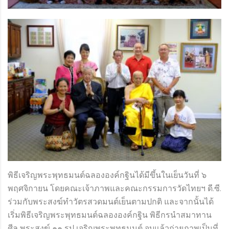
พิธีเจริญพระพุทธมนต์ฉลององค์กฐินได้มีขึ้นในเย็นวันที่ ๖
พฤศจิกายน โดยคณะเจ้าภาพและคณะกรรมการวัดไทยฯ ดี.ซี.
ร่วมกับพระสงฆ์ทำวัตรสวดมนต์เย็นตามปกติ และจากนั้นได้
เริ่มพิธีเจริญพระพุทธมนต์ฉลององค์กฐิน พิธีกรนำสมาทาน
ศีล พระสงฆ์ ๑๑ รูป เจริญพระพุทธมนต์ จบแล้วถ่ายภาพเป็นที่