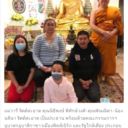
แม่วารี จิตต์สะอาด คุณนิธิพงษ์ พิทักษ์วงศ์-คุณพัณณิตา-น้อง
นลินา จิตต์สะอาด เป็นประธาน พร้อมด้วยคณะกรรมการฯ
อุบาสกอุบาสิกาชาวเมืองพิทส์เบิร์ก และรัฐใกล้เคียง ประกอบ