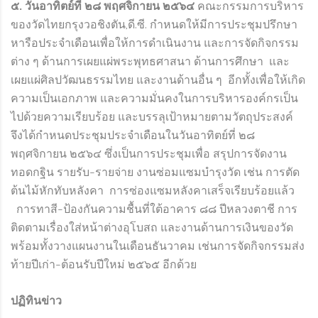
๕
. วันอาทิตย์ที่ ๒๘ พฤศจิกายน ๒๕๖๔
คณะกรรมการบริหาร
ของวัดไทยกรุงวอชิงตัน,ดี.ซี. กำหนดให้มีการประชุมปรึกษา
หารือประจำเดือนเพื่อให้การดำเนินงาน และการจัดกิจกรรม
ต่าง ๆ ด้านการเผยแผ่พระพุทธศาสนา ด้านการศึกษา และ
เผยแผ่ศิลปวัฒนธรรมไทย และงานด้านอื่น ๆ อีกทั้งเพื่อให้เกิด
ความเป็นเอกภาพ และความมั่นคงในการบริหารองค์กรเป็น
ไปด้วยความเรียบร้อย และบรรลุเป้าหมายตามวัตถุประสงค์
จึงได้กำหนดประชุมประจำเดือนในวันอาทิตย์ที่ ๒๘
พฤศจิกายน ๒๕๖๔ ซึ่งเป็นการประชุมเพื่อ สรุปการจัดงาน
ทอดกฐิน รายรับ-รายจ่าย งานซ่อมแซมบำรุงวัด เช่น การตัด
ต้นไม้หักทับหลังคา การซ่องแซมหลังคาเสร็จเรียบร้อยแล้ว
การทาสี-ป้องกันความชื้นที่ใต้อาคาร ๘๘ ปีหลวงตาชี การ
ติดตามเรื่องใส่หน้าต่างอุโบสถ และงานด้านการเงินของวัด
พร้อมทั้งวางแผนงานในเดือนธันวาคม เช่นการจัดกิจกรรมส่ง
ท้ายปีเก่า-ต้อนรับปีใหม่ ๒๕๖๕ อีกด้วย
ปฏิทินข่าว