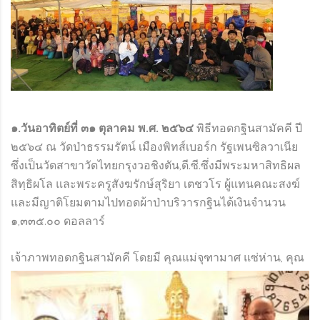
๑
.วันอาทิตย์ที่ ๓๑ ตุลาคม พ.ศ. ๒๕๖๔
พิธีทอดกฐินสามัคคี ปี
๒๕๖๔ ณ วัดป่าธรรมรัตน์ เมืองพิทส์เบอร์ก รัฐเพนซิลวาเนีย
ซึ่งเป็นวัดสาขาวัดไทยกรุงวอชิงตัน,ดี.ซี.ซึ่งมีพระมหาสิทธิผล
สิทฺธิผโล และพระครูสังฆรักษ์สุริยา เตชวโร ผู้แทนคณะสงฆ์
และมีญาติโยมตามไปทอดผ้าป่าบริวารกฐินได้เงินจำนวน
๑,๓๓๕.๐๐ ดอลลาร์
เจ้าภาพทอดกฐินสามัคคี โด
ยมี คุณแม่จุฑามาศ แซ่ห่าน, คุณ