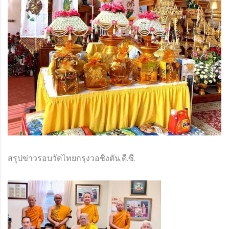
ORG
สรุปข่าวรอบวัดไทยกรุงวอชิงตัน,ดี.ซี.