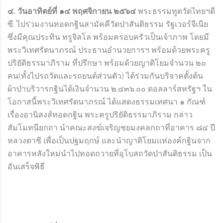
๔
. วันอาทิตย์ที่ ๑๔ พฤศจิกายน ๒๕๖๔
พระธรรมทูตวัดไทยฯดี
ซี. ไปร่วมงานทอดกฐินสามัคคีวัดป่าสันติธรรม รัฐเวอร์จีเนีย
ซึ่งมีคุณประทิน ทรูจิลโล พร้อมครอบครัวเป็นเจ้าภาพ โดยมี
พระวิเทศรัตนาภรณ์ ประธานอำนวยการฯ พร้อมด้วยพระครู
ปริยัติธรรมาภิราม ที่ปรึกษา พร้อมด้วยญาติโยมจำนวน ๒๐
คน(ทั้งไปรถวัดและรถยนต์ส่วนตัว) ได้ร่วมกันบริจาคตั้งต้น
ผ้าป่าบริวารกฐินได้เงินจำนวน ๒,๔๓๖.๐๐ ดอลลาร์สหรัฐฯ ใน
โอกาสนี้พระวิเทศรัตนาภรณ์ ได้แสดงธรรมเทศนา ๑ กัณฑ์
เรื่องอานิสงส์ทอดกฐิน พระครูปริยัติธรรมาภิราม กล่าว
สัมโมทนียกถา นำคณะสงฆ์เจริญชยมงคลกถาที่อาคาร ๘๔ ปี
หลวงตาชี เพื่อเป็นปฐมฤกษ์ และนำญาติโยมแห่องค์กฐินจาก
อาคารหลังใหม่นำไปทอดถวายที่อุโบสถวัดป่าสันติธรรม เป็น
อันเสร็จพิธี