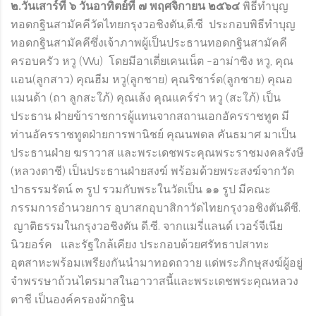
๒
.วันเสาร์ที่ ๖ วันอาทิตย์ที่ ๗ พฤศจิกายน ๒๕๖๔
พิธีทำบุญ
ทอดกฐินสามัคคีวัดไทยกรุงวอชิงตัน,ดี.ซี ประกอบพิธีทำบุญ
ทอดกฐินสามัคคีซึ่งเจ้าภาพผู้เป็นประธานทอดกฐินสามัคคี
ครอบครัว หวู (Wu) โดยมีอาเตี่ยเคนเน็ต -อาม่าซิง หวู, คุณ
แอน(ลูกสาว) คุณฮีม หวู(ลูกชาย) คุณริชาร์ด(ลูกชาย) คุณอ
แมนด้า (ถา ลูกสะใภ้) คุณเล้ง คุณแคร์ร่า หวู (สะใภ้) เป็น
ประธาน ฝ่ายข้าราชการผู้แทนจากสถานเอกอัครราชทูต มี
ท่านอัครราชทูตฝ่ายการพานิชย์ คุณนพดล คันธมาศ มาเป็น
ประธานฝ่าย ฆราวาส และพระเดชพระคุณพระราชมงคลรังษี
(หลวงตาชี) เป็นประธานฝ่ายสงฆ์ พร้อมด้วยพระสงฆ์จากวัด
ป่าธรรมรัตน์ ๓ รูป รวมกับพระในวัดเป็น ๑๑ รูป มีคณะ
กรรมการอำนวยการ อุบาสกอุบาสิกาวัดไทยกรุงวอชิงตันดีซี.
ญาติธรรมในกรุงวอชิงตัน ดี.ซี. จากแมรี่แลนด์ เวอร์จีเนีย
นิวยอร์ค และรัฐใกล้เคียง ประกอบด้วยศรัทธาปสาทะ
อุตสาหะพร้อมเพรียงกันนำมาทอดถวาย แด่พระภิกษุสงฆ์ผู้อยู่
จำพรรษาถ้วนไตรมาสในอาวาสนี้และพระเดชพระคุณหลวง
ตาชี เป็นองค์ครองผ้ากฐิน