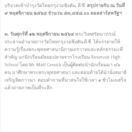
บริจาคเข้าบำรุงวัดไทยกรุงวอชิงตัน, ดี.ซี.
สรุปรายรับ ณ วันที่
๙ พฤศจิกายน ๒๕๖๔ จำนวน ๕๓,๔๕๘.๐๐ ดอลล่าร์สหรัฐฯ
๓
. วันศุกร์ที่ ๑๒ พฤศจิกายน ๒๕๖๔
พระวิเทศรัตนาภรณ์
ประธานอำนวยการวัดไทยกรุงวอชิงตัน,ดี.ซี. ได้บรรยายให้
ความรู้เรื่องพระพุทธศาสนานิกายเถรวาทและหลักธรรมะที่
สำคัญ แก่นักเรียนมัธยมปลายจากโรงเรียน Reservoir High
School โดย Mr. Matt Gresick เป็นผู้ติดต่อนำนักเรียนมา ๔๖
คน มาศึกษาพระพระพุทธศาสนา และตอนท้ายได้นำนั่งสมาธิ
เจริญจิตภาวนา ตอบคำถามที่น่าสนใจใช้เวลา ๑ ชั่วโมงเสร็จ
แล้วถ่ายภาพเป็นที่ระลึก