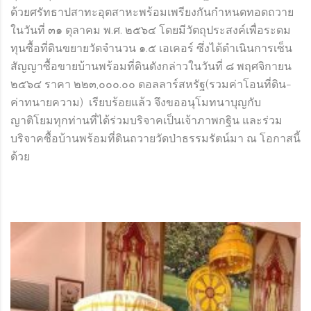
ด้วยศรัทธาปสาทะอุตสาหะพร้อมเพรียงกันกำหนดทอดถวาย
ในวันที่ ๓๑ ตุลาคม พ.ศ. ๒๕๖๔ โดยมีวัตถุประสงค์เพื่อระดม
ทุนซื้อที่ดินขยายวัดจำนวน ๑.๕ เอเคอร์ ซึ่งได้ดำเนินการเซ็น
สัญญาซื้อขายบ้านพร้อมที่ดินดังกล่าวในวันที่ ๘ พฤศจิกายน
๒๕๖๔ ราคา ๒๒๓,๐๐๐.๐๐ ดอลลาร์สหรัฐ(รวมค่าโอนที่ดิน-
ค่าทนายความ) เรียบร้อยแล้ว จึงขออนุโมทนาบุญกับ
ญาติโยมทุกท่านที่ได้ร่วมบริจาคเป็นเจ้าภาพกฐิน และร่วม
บริจาคซื้อบ้านพร้อมที่ดินถวายวัดป่าธรรมรัตน์มา ณ โอกาสนี้
ด้วย