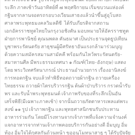
ระลึก ภาคเช้าวันอาทิตย์ที่ ๗ พฤศจิกายน เริ่มขบวนแห่องค์
กฐินจากลานจอดรถรอบวงเวียนเสาธงแล้วนำขึ้นสู่อุโบสถ
ศาลาพระพุทธมงคลวิมลดีซี ได้รับเกียรติจากสถาน
เอกอัครราชทูตไทยในกรุงวอชิงตัน มอบหมายให้อัครราชทูต
ฝ่ายการพานิชย์ คุณนพดล คันธมาศ เป็นประธานจุดธูปเทียน
บูชาพระรัตนตรัย สาธุชนผู้มีศรัทธาอันแรงกล้ามาร่วมบุญ
ด้วยความสมัครสมานสามัคคี พร้อมกันไหว้พระรัตนตรัย-
สมาทานศีล มีพระธรรมเทศนา ๑ กัณฑ์(ไทย-อังกฤษ) แสดง
โดย พระวิเทศรัตนาภรณ์ ประธานอำนวยการ เรื่องอานิสงฆ์
การทอดกฐิน จบแล้วทำพิธีทอดถวายผ้ากฐิน ถวายเครื่อง
ไทยธรรม ถวายผ้าไตรบริวารกฐิน ต้นผ้าป่าบริวาร กรวดน้ำรับ
พร และรับน้ำพระพุทธมนต์ เจ้าภาพรับของที่ระลึกเป็นอัน
เสร็จพิธี(มีเฉพาะภาคเช้า) จากนั้นถวายภัตตาหารเพลแด่พระ
สงฆ์ ๑๑ รูป เจ้าภาพกฐิน และพุทธศาสนิกชนรับประทาน
อาหารร่วมกัน โดยมีโรงทานจากเจ้าภาพที่แจ้งความจำนงค์
แจกอาหารจากท่านเจ้าภาพคอยบริการกันอย่างดี อิ่มบุญ อิ่ม
ท้อง อิ่มใจได้กุศลกันถ้วนหน้า ขออนุโมทนาสาธุ ๆ ได้รับปัจจัย